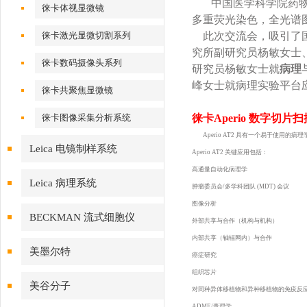
中国医学科学院药物
徕卡体视显微镜
多重荧光染色，全光谱
徕卡激光显微切割系列
此次交流会，吸引了国
究所
副研究员杨敏女士
徕卡数码摄像头系列
研究员杨敏女士就
病理
峰女士就病理实验平台
徕卡共聚焦显微镜
徕卡图像采集分析系统
徕卡Aperio 数字切
Aperio AT2 具有一个易于使用的病
Leica 电镜制样系统
Aperio AT2 关键应用包括：
高通量自动化病理学
Leica 病理系统
肿瘤委员会/多学科团队 (MDT) 会议
图像分析
BECKMAN 流式细胞仪
外部共享与合作（机构与机构）
内部共享（轴辐网内）与合作
美墨尔特
癌症研究
组织芯片
美谷分子
对同种异体移植物和异种移植物的免疫反
ADME/毒理学