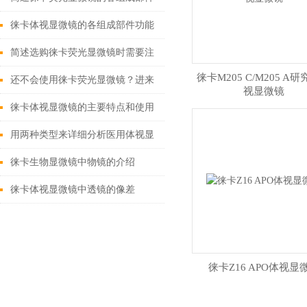
功能特点分享
徕卡体视显微镜的各组成部件功能
特点分享
简述选购徕卡荧光显微镜时需要注
徕卡M205 C/M205 A
意的事项
还不会使用徕卡荧光显微镜？进来
视显微镜
看
徕卡体视显微镜的主要特点和使用
方法
用两种类型来详细分析医用体视显
微镜结构功能
徕卡生物显微镜中物镜的介绍
徕卡体视显微镜中透镜的像差
徕卡Z16 APO体视显