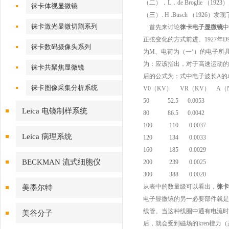
（二）．L．de Broglie （
徕卡体视显微镜
（三）. H .Busch （19
徕卡激光显微切割系列
首先来讨论
徕卡电子显微镜
中
正弦变化的方式前进。1927年
徕卡数码摄像头系列
为M、电荷为（一‘）的电子所
为：应该指出，对于高速运动的
徕卡共聚焦显微镜
后的公式为：式中电子波长A的
徕卡图像采集分析系统
V0（KV） VR（KV） Α（
50 52.5 0.0053
Leica 电镜制样系统
80 86.5 0.0042
100 110 0.0037
Leica 病理系统
120 134 0.0033
160 185 0.0029
BECKMAN 流式细胞仪
200 239 0.0025
300 388 0.0020
从表中的数量级可以看出，
徕卡
美墨尔特
电子显微镜的另一必要部件就是
线管。当这种线圈中通有电流时
美谷分子
后，就会受到磁场的kren檀