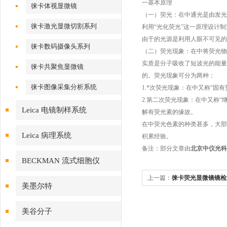
一基本原理
徕卡体视显微镜
（一）荧光：在
中通光是由发光
徕卡激光显微切割系列
利用“光化荧光”这一原理设计
由于
的光源是利用人眼不可见的
徕卡数码摄像头系列
（二）荧光现象：在
中将荧光物
实质是分子吸收了短波光的能量
徕卡共聚焦显微镜
的。荧光现象可分为两种：
徕卡图像采集分析系统
1.*次荧光现象：在
中又称“固有
2.第二次荧光现象：在
中又称“
Leica 电镜制样系统
解有荧光素的缘故。
在
中荧光色素的种类甚多，大部
Leica 病理系统
积累经验。
备注：
部分文章由
北京中仪光科
BECKMAN 流式细胞仪
上一篇：
徕卡荧光显微镜镜检
美墨尔特
美谷分子