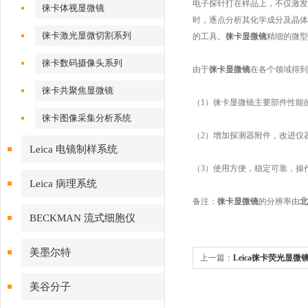
电子探针打在样品上，不仅激发
徕卡体视显微镜
时，逐点分析其化学成分及晶体
徕卡激光显微切割系列
的工具。
徕卡显微镜
精细的微型
徕卡数码摄像头系列
由于
徕卡显微镜
在各个领域得到
徕卡共聚焦显微镜
（1）徕卡显微镜主要部件性能
徕卡图像采集分析系统
（2）增加探测器附件，改进仪
Leica 电镜制样系统
（3）使用方便，稳定可靠，操
Leica 病理系统
备注：
徕卡显微镜
的分辨率由
北
BECKMAN 流式细胞仪
美墨尔特
上一篇：
Leica徕卡荧光显微
美谷分子