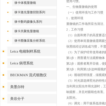
使用习惯。
徕卡体视显微镜
一、生物显微镜的使用
徕卡激光显微切割系列
（一）使用环境与工作习惯
1．使用环境
徕卡数码摄像头系列
显微镜的工作场所应当清洁
2．工作习惯
徕卡共聚焦显微镜
（1）台面和凳子的高度要适
徕卡图像采集分析系统
（2）使用单筒显微镜需两眼
张黑纸经过训练成习惯，不
Leica 电镜制样系统
（3）为了保护经常使用者的
第1步：用普通方法观察物体
Leica 病理系统
第2步：观察者离开目镜，使
第3步：利用第2步这种观视
BECKMAN 流式细胞仪
（4）视场照明强度．须视观
（5）对光源选择照光的特性
当利用太阳光作用光源时，
美墨尔特
响观察，并且对眼睛也有害
太阳光。
美谷分子
（6）调光：用干燥系低倍镜