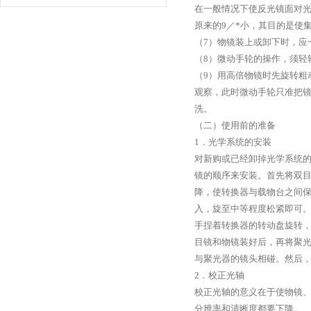
在一般情况下使反光镜面对
原来的9／*小，其目的是使
（7）物镜装上或卸下时，应
（8）微动手轮的操作，须轻
（9）用高倍物镜时先旋转粗
观察，此时微动手轮只准把
洗。
（二）使用前的准备
1．光学系统的安装
对新购或已经卸掉光学系统
镜的顺序来安装。首先将双
降，使转换器与载物台之间
入，旋至中等程度松紧即可
手捏着转换器的转动盘旋转
目镜和物镜装好后，再将聚光
与聚光器的镜头相碰。然后，
2．校正光轴
校正光轴的意义在于使物镜
分辨率和清晰度都要下降。