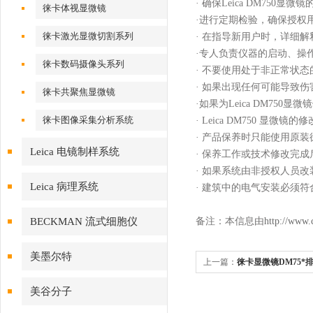
·
确保
Leica DM750
显微镜
徕卡体视显微镜
·
进行定期检验，确保授权
徕卡激光显微切割系列
·
在指导新用户时，详细解
·
专人负责仪器的启动、操
徕卡数码摄像头系列
·
不要使用处于非正常状态
·
如果出现任何可能导致伤
徕卡共聚焦显微镜
·
如果为
Leica DM750
显微镜
徕卡图像采集分析系统
·
Leica DM750
显微镜的修
·
产品保养时只能使用原装
Leica 电镜制样系统
·
保养工作或技术修改完成
·
如果系统由非授权人员改
Leica 病理系统
·
建筑中的电气安装必须符
BECKMAN 流式细胞仪
备注：本信息由
http://www.
美墨尔特
上一篇：
徕卡显微镜DM75*
美谷分子