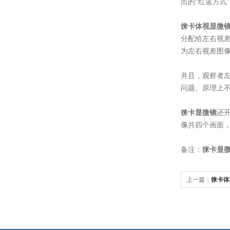
出的“红蓝方式
徕卡体视显微
分配给左右视差图
为左右视差图
并且，观察者左
问题。原理上不
徕卡显微镜
还
像共四个画面，
备注：
徕卡显
上一篇：
徕卡体
白质分子运动