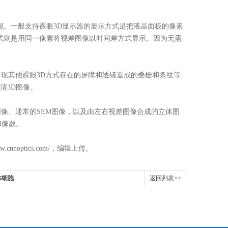
t）方式实现。一般支持裸眼3D显示器的显示方式是把液晶面板的像素
ight方式则是用同一像素将视差图像以时间差方式显示。因为无需
出现其他裸眼3D方式存在的屏障和透镜造成的叠栅和条纹等
清3D图像。
图像、通常的SEM图像，以及由左右视差图像合成的立体图
和像散。
ww.cnnoptics.com/
，编辑上传。
体细胞
返回列表>>