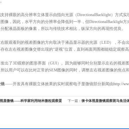
”。
镜
支持裸眼的高分辨率立体显示由指向光源（DirectionalBackligh
像，因此，水平方向的分辨率会降低到一半，但DirectionalBackl
像分配液晶面板的像素，所以与传统技术相比，纵深方向的再现性优良。
右眼观看到的视差图像的方向取决于液晶显示器的光源（LED），不会
存在左右视差图像交替出现的“逆视”位置，直到画面周围都能稳定观察高
开发出了3D观察的图形界面（GUI）。因为能够同时分别显示左右的视差
所以用户可以在比对正常的SEM图像的同时，调整左右视差图像的焦点
微镜
——开发具有裸眼立体效果的实时观察电子显微镜部分新闻由
http://w
视显微镜——科学家利用纳米微粒观察蛋
下一篇：
徕卡体视显微镜观察斑马鱼活