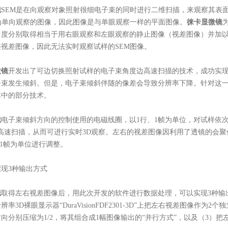
镜
SEM是在向观察对象照射很细电子束的同时进行二维扫描，来观察其表
为单向观察的图像，因此图像是与单眼观察一样的平面图像。
徕卡显微镜
角度分别取得相当于用右眼观察和左眼观察的静止图像（视差图像）并加
视差图像，因此无法实时观察试样的SEM图像。
微镜
开发出了可边切换照射试样的电子束角度边高速扫描的技术，成功实
子束发生倾斜。但是，电子束倾斜伴随的像差会导致分辨率下降。针对这
其中的部分技术。
镜
电子束倾斜方向的控制使用的电磁线圈，以1行、1帧为单位，对试样依
帧的高速扫描，从而可进行实时3D观察。左右的视差图像因利用了透镜的会
/1帧为单位进行调整。
现3种输出方式
镜
取得左右视差图像后，用此次开发的软件进行数据处理，可以实现3种输出方式
率3D裸眼显示器“DuraVisionFDF2301-3D”上把左右视差图像作
向分别压缩为1/2，将其组合成1幅图像输出的“并行方式”，以及（3）