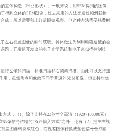
面的立体构造（凹凸形状）。一般来说，用SEM得到的图像
为了得到立体的SEM图像，过去采用的方法是通过倾斜载物
以合成，所以需要戴上红蓝眼镜观察。但这种方法需要耗费时
现了左右视差图像的瞬时获取。具体做法为利用电磁透镜的会
一课题，开发组开发出的电子光学系统和电子束扫描控制技
次进行左倾斜扫描、标准扫描和右倾斜扫描。由此可以支持速
聚作用，虽然焦点和像散不同于普通的SEM图像，但支持对焦
：（1）除了支持在23英寸全高清（1920×1080像素）
为2个独立影像信号传输的“双路输入方式”之外，还有（2）把左右视
把左视差图像转换成红色、右视差图像转换成蓝色信号合成输