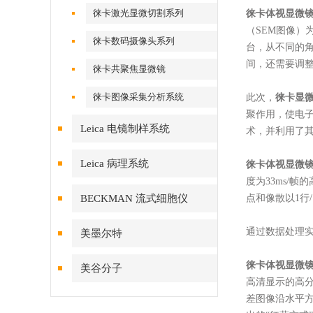
徕卡激光显微切割系列
徕卡体视显微
（SEM图像）
徕卡数码摄像头系列
台，从不同的
间，还需要调整
徕卡共聚焦显微镜
徕卡图像采集分析系统
此次，
徕卡显
聚作用，使电
Leica 电镜制样系统
术，并利用了
Leica 病理系统
徕卡体视显微
度为33ms/
BECKMAN 流式细胞仪
点和像散以1行
通过数据处理实
美墨尔特
徕卡体视显微
美谷分子
高清显示的高分辨
差图像沿水平方