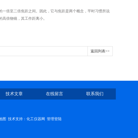
一倍至二倍焦距之间。因此，它与焦距是两个概念，平时习惯所说
的高倍物镜，其工作距离小。
返回列表>>
技术文章
在线留言
联系我们
地图
技术支持：
化工仪器网
管理登陆