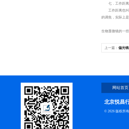
七．工作距离
工作距离也叫物
的调焦，实际上是
生物显微镜的一些
上一篇：
偏光镜
网站首页
北京悦昌
© 2026 版