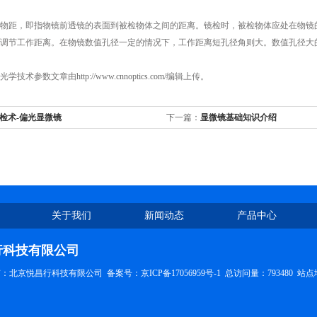
距，即指物镜前透镜的表面到被检物体之间的距离。镜检时，被检物体应处在物镜的
调节工作距离。在物镜数值孔径一定的情况下，工作距离短孔径角则大。数值孔径大
光学技术参数文章由
http://www.cnnoptics.com/
编辑上传。
检术-偏光显微镜
下一篇：
显微镜基础知识介绍
关于我们
新闻动态
产品中心
行科技有限公司
权所有：北京悦昌行科技有限公司 备案号：
京ICP备17056959号-1
总访问量：793480
站点