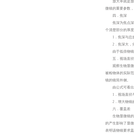
放大率就是放大
微镜的重要参数，
四．焦深
焦深为焦点深度
个清楚部分的厚度
1．焦深与总放
2．焦深大，分
由于低倍物镜的
五．视场直径（Fie
观察生物显微镜
被检物体的实际范围
镜的镜筒外侧。
由公式可看出
1．视场直径与
2．增大物镜的
六．覆盖差
生物显微镜的光
的产生影响了显微镜
表明该物镜要求盖