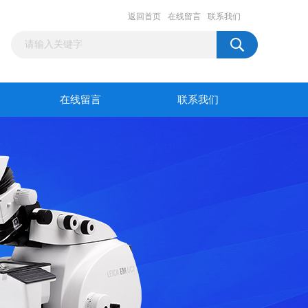
返回首页
在线留言
联系我们
在线留言
联系我们