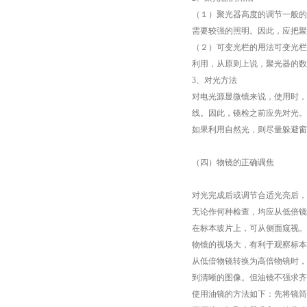
（１）聚光器高度的调节一般的
需要较强的照明。因此，应把聚
（２）可变光栏的用法可变光栏
利用，从原则上说，聚光器的数
3、对光方法
对电光源显微镜来说，使用时，
线。因此，镜检之前应先对光。
如果利用自然光，则尽量躲避窗
（四）物镜的正确调焦
对光完成后或调节合适光亮后，
无论作何种检查，均应从低倍镜
在标本玻片上，可从侧面窥视。
物镜的视场大，有利于观察标本
从低倍物镜转换为高倍物镜时，
到清晰的图像。但油镜不强求齐
使用油镜的方法如下：先将镜筒