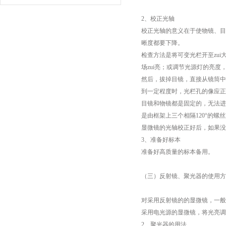
2、校正光轴
校正光轴的意义在于使物镜、目
晰度都要下降。
检查方法是将可变光栏开至zu
场zui亮；或调节光源灯的亮度
然后，拔掉目镜，直接从镜筒中
到一定程度时，光栏孔的像应正
目镜和物镜都是固定的，无法进
是由框架上三个相隔120°的
显微镜的光轴校正好后，如果没
3、准备好标本
准备好高质量的标本备用。
（三）反射镜、聚光器的使用方
对采用反射镜的的显微镜，一般
采用电光源的显微镜，将光亮调
2、聚光器的用法