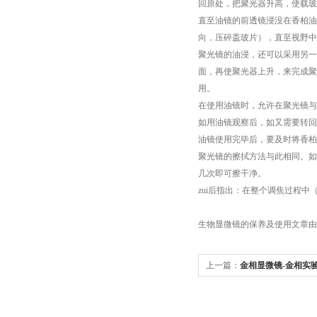
回原处，把聚光器升高，使载玻
直至油镜的前透镜浸没在香柏油
向，压碎盖玻片），直至视野中出
聚光镜的油浸，还可以采用另一
面，再使聚光器上升，来完成聚
用。
在使用油镜时，允许在聚光镜与
如用油镜观察后，如又需要转回
油镜使用完毕后，要及时将香柏
聚光镜的擦拭方法与此相同。如
几次即可擦干净。
zui后指出：在整个调焦过程
生物显微镜的保养及使用文章由
上一篇：
金相显微镜-金相实