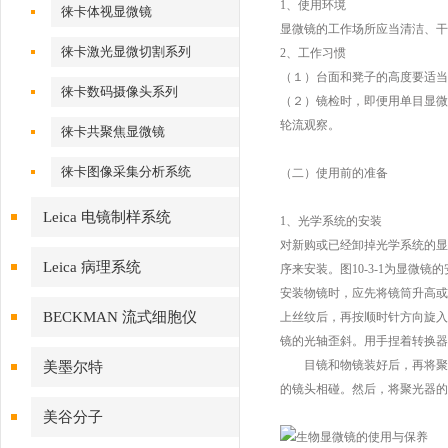
1、使用环境
徕卡体视显微镜
显微镜的工作场所应当清洁、干
徕卡激光显微切割系列
2、工作习惯
（１）台面和凳子的高度要适当
徕卡数码摄像头系列
（２）镜检时，即便用单目显微
轮流观察。
徕卡共聚焦显微镜
徕卡图像采集分析系统
（二）使用前的准备
Leica 电镜制样系统
1、光学系统的安装
对新购或已经卸掉光学系统的显
Leica 病理系统
序来安装。图10-3-1为显微
安装物镜时，应先将镜筒升高或
BECKMAN 流式细胞仪
上丝纹后，再按顺时针方向旋入
镜的光轴歪斜。用手捏着转换器
目镜和物镜装好后，再将聚光
美墨尔特
的镜头相碰。然后，将聚光器的
美谷分子