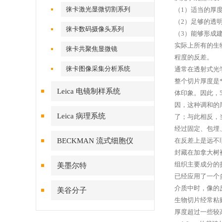
徕卡激光显微切割系列
（1）适当的厚
（2）足够的透
徕卡数码摄像头系列
（3）能够形成
实际上所有的生
徕卡共聚焦显微镜
程度的反差。
徕卡图像采集分析系统
通常在透射式光
整个切片厚度是
Leica 电镜制样系统
体印象。因此，
因，这种调和的
Leica 病理系统
了；与此相反，
经过固定、包埋
BECKMAN 流式细胞仪
在反差上是远不
封藏在加拿大树
组织主要成分的折
美墨尔特
已经应用了一个
介质中时，像的
美谷分子
生物切片经常粘
厚度超过一些较