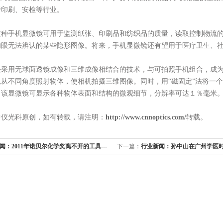
于印刷、安检等行业。
这种手机显微镜可用于监测纸张、印刷品和纺织品的质量，读取控制物流
肉眼无法辨认的某些隐形图像。将来，手机显微镜还有望用于医疗卫生、
块采用无球面透镜成像和三维成像相结合的技术，与可拍照手机组合，成
以从不同角度照射物体，使相机拍摄三维图像。同时，用
“
磁固定
”
法将一个
。该显微镜可显示各种物体表面和结构的微观细节，分辨率可达１％毫米
中仪光科原创，如有转载，请注明：
http://www.cnnoptics.com/
转载。
闻：2011年诺贝尔化学奖离不开的工具---
下一篇：
行业新闻：孙中山在广州学医
头