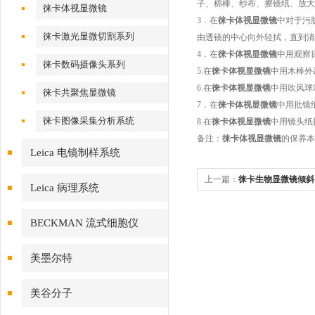
子、棉棒、纱布、擦镜纸、放大
徕卡体视显微镜
3．在
徕卡体视显微镜
中对于污
徕卡激光显微切割系列
由透镜的中心向外轻拭，直到清
4．在
徕卡体视显微镜
中用观察
徕卡数码摄像头系列
5.在
徕卡体视显微镜
中用木棒外
6.在
徕卡体视显微镜
中用吹风球
徕卡共聚焦显微镜
7．在
徕卡体视显微镜
中用批镜
徕卡图像采集分析系统
8.在
徕卡体视显微镜
中用镜头纸
备注：
徕卡体视显微镜
的保养本
Leica 电镜制样系统
上一篇：
徕卡生物显微镜倾斜
Leica 病理系统
BECKMAN 流式细胞仪
美墨尔特
美谷分子