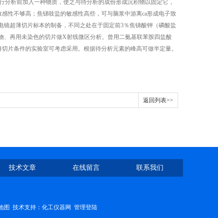
进行分析前加入一种物质，使之与待分析的成份形成沉积物以固定它，
敏感性不够高；焦锑吱盐的敏感性高些，可与脑浆中游离ca形成电子致
电镜超薄切片标本的制备，不同之处在于固定前3％焦锑酸钾（磷酸盐
淀物、再用未染色的切片做X射线微区分析。曾用二氨基联苯胺四盐酸
薄切片条件的实验室可考虑采用。根据待分析元素的峰高可做半定量。
。
返回列表>>
技术文章
在线留言
联系我们
地图
技术支持：
化工仪器网
管理登陆