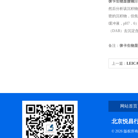
徕卡生物显微镜
除
然后分析该沉积物
密的沉积物，但焦
缓冲液，pH7．
（DAB）去沉淀
备注：
徕卡生物显
上一篇：
LEI
网站首页
北京悦昌
© 2026 版