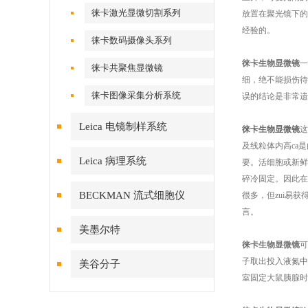
徕卡激光显微切割系列
放置在聚光镜下的
经验的。
徕卡数码摄像头系列
徕卡生物显微镜
一
徕卡共聚焦显微镜
细，绝不能损伤待
徕卡图像采集分析系统
误的结论是非常遗
Leica 电镜制样系统
徕卡生物显微镜
这
及线粒体内高ca
Leica 病理系统
要。活细胞或新鲜
碎冷固定。因此在
BECKMAN 流式细胞仪
很多，但zui易获
言。
美墨尔特
徕卡生物显微镜
可
子取出投入液氮中
美谷分子
室固定大鼠胰腺时