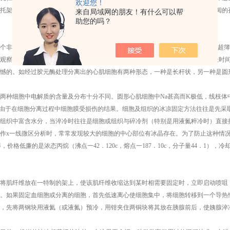
欢迎您！
托架上。这柞就能获得使你满意的亮度。当然在调节聚光镜的上下位置利可变光阅的
来自局域网的朋友！有什么可以帮
助您的吗？
个非常重要的问题是在取材和分离细胞过程，冰冻干燥和树脂包埋（FD）后冰冻超簿
观察分析的细胞。因为作x线微区分析不但步骤繁多，而且成本甚高，如果经过长时
憾的。如经过胶元酶处理分离出的心肌细胞有两种形态，一种是长杆状，另一种是圆
两种细胞中电解质的含量及分布十分不同。圆形心肌细胞中Na甚高而K极低，线枝体中
是由于在细胞分离过程中细胞膜受损伤的结果。细胞及组织的冰凉固定方法往往是先采
组织中富含水分，当淬冷时往往是细胞或组织与碎冷剂（特别是用液氮粹冷时）直接接
作x一线微区分析时，常常发现较大的细胞的中心部位有冰晶存在。为了防止这种情况
得，价格低廉的是浓态丙烷（沸点一42．120c，熔点一187．10c，分子量44．1）
将肌纤维放在一特制的架上，使该肌纤维收缩达到某时相需要固定时，立即启动喷咀
。如果固定血细胞或分离的细胞，首先低速离心使细胞集中，将细胞转移到一个导热性
，先将两钢块用液氦（或液氮）预冷，用钳夹住两铜块将其放在胰腺前后，使姨腺淬