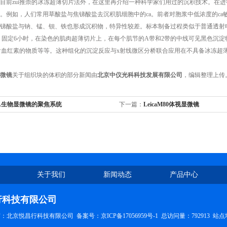
目前zui推崇的冰冻超薄切片法外，在这里再介绍一种科学家们用过的沉积技术。在
。例如，人们常用草酸盐与焦锑酸盐去沉积肌细胞中的ca。前者对胞浆中低浓度的ca
锑酸盐与钠、锰、钡、铁也形成沉积物，特异性较差。标本制备过程类似于普通透射
6）固定6小时，在染色的肌肉超薄切片上，在每个肌节的A带和2带的中线可见黑色沉
含血红素的物质等等。这种组化的沉淀反应与x射线微区分桥联合应用在不具备冰冻超
微镜
关于组织块的体积的部分新闻由
北京中仪光科科技发展有限公司
，编辑整理上传
CA生物显微镜的聚焦系统
下一篇：
LeicaM80体视显微镜
关于我们
新闻动态
产品中心
行科技有限公司
权所有：北京悦昌行科技有限公司 备案号：
京ICP备17056959号-1
总访问量：792913
站点