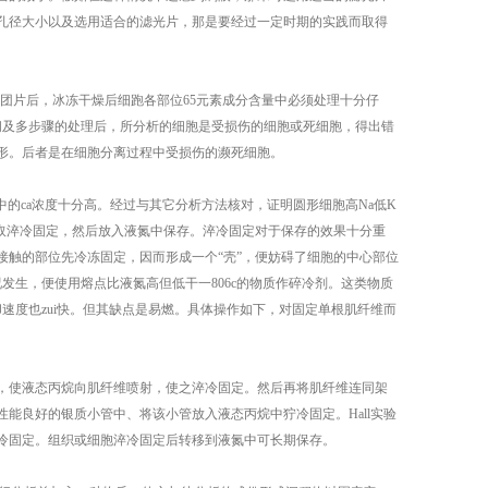
孔径大小以及选用适合的滤光片，那是要经过一定时期的实践而取得
团片后，冰冻干燥后细跑各部位65元素成分含量中必须处理十分仔
间及多步骤的处理后，所分析的细胞是受损伤的细胞或死细胞，得出错
形。后者是在细胞分离过程中受损伤的濒死细胞。
的ca浓度十分高。经过与其它分析方法核对，证明圆形细胞高Na低K
取淬冷固定，然后放入液氮中保存。淬冷固定对于保存的效果十分重
触的部位先冷冻固定，因而形成一个“壳”，便妨碍了细胞的中心部位
发生，便使用熔点比液氮高但低干一806c的物质作碎冷剂。这类物质
，冷却速度也zui快。但其缺点是易燃。具体操作如下，对固定单根肌纤维而
，使液态丙烷向肌纤维喷射，使之淬冷固定。然后再将肌纤维连同架
能良好的银质小管中、将该小管放入液态丙烷中狞冷固定。Hall实验
冷固定。组织或细胞淬冷固定后转移到液氮中可长期保存。