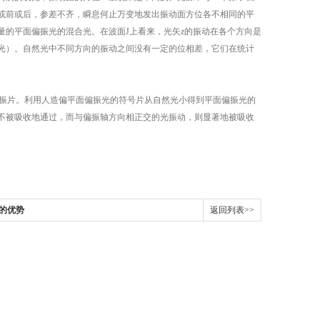
或前或后，参差不齐，瞬息何止万变地发出振动面方位各不相同的平
的平面偏振光的混合光。在波面J上看来，光矢z的振动在各个方向是
光）。自然光中不同方向的振动之间没有一定的位相差，它们在统计
偏振片。利用人造偏平面偏振光的符号片从自然光小得到平面偏振光的
不被吸收地通过，而与偏振轴方向相正交的光振动，则显著地被吸收
镜的优势
返回列表>>