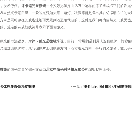
，发发停停。
徕卡偏光显微镜
一个实际光源是由亿万个这样的原子组成抵它们的发光
界自然光示意图里，一般的光源如太阳、电灯、碳弧等都是发出具右切振动方位的大量
方向是同时存在的或迅速地而无规则地互相代替的，这种光我们称为自然光（或天然
的。规定的点或短线符号表示平面偏振光。
振光的方法很多。对
徕卡偏光显微镜
来说，目前zui常用的是利用人造偏振片，简称
光通过偏振片时，凡与偏振片上偏振轴方向（或称透光方向）乎行的光振动，能几乎
微镜
的偏光装置的部分文章由
北京中仪光科科技发展公司
编辑整理上传。
卡体视显微镜观察细胞
下一篇：
徕卡LeicaDM4000B生物显微