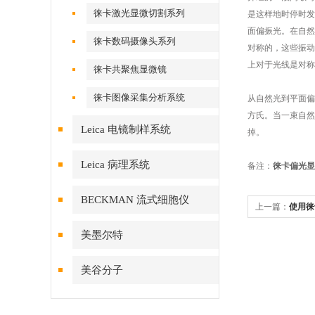
徕卡激光显微切割系列
是这样地时停时发
面偏振光。在自然
徕卡数码摄像头系列
对称的，这些振动
上对于光线是对称
徕卡共聚焦显微镜
徕卡图像采集分析系统
从自然光到平面偏
方氏。当一束自然
Leica 电镜制样系统
掉。
Leica 病理系统
备注：
徕卡偏光显
BECKMAN 流式细胞仪
上一篇：
使用徕
美墨尔特
美谷分子