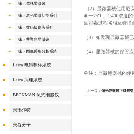
徕卡体视显微镜
（2）
显微器械使用厄
徕卡激光显微切割系列
40
一
75
℃、
1:400
浓度的
因消毒过程咯
相互碰撞
徕卡数码摄像头系列
（3）
如发现显微器械已
徕卡共聚焦显微镜
徕卡图像采集分析系统
（4）
显微器械的保管应
Leica 电镜制样系统
备注：显微镜器械的使
Leica 病理系统
上一篇：
偏光显微镜下碳酸盐
BECKMAN 流式细胞仪
造的观察与描述
美墨尔特
美谷分子