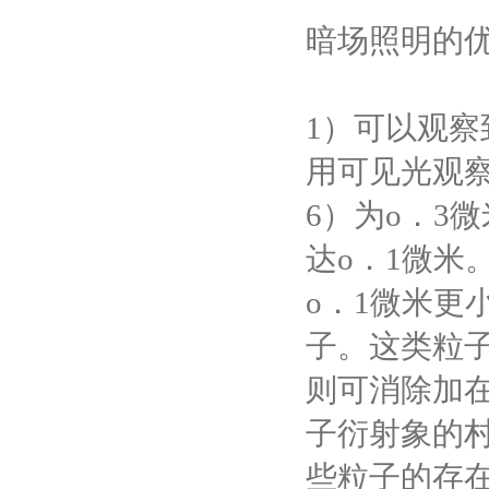
暗场照明的
1）
可以观察
用可见光观察
6）
为
o
．
3
微
达
o
．
1
微米
o
．
1
微米更
子。这类粒
则可消除加
子衍射象的
些粒子的存