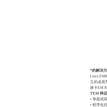
*的解决
Leica
立的桌面
徕卡EM 
TEM 样
• 单面
• 程序