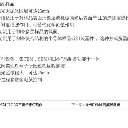
LM 样品
抛光大抛光区域可达25mm。
洁适用于对样品表面污染层或机械抛光后表面产 生的涂抹层进
表面衬度增强作用，可替代化学刻蚀作用。
斜坡切割用于制备多层样品的截面。
°斜坡切割用于制备复合结构的半导体样品或组装器件， 这种方式所
面型设备，集TEM，SEM和LM样品制备功能于一体
局域网实现对离子研磨过程远程遥控
抛光区域很大，可达25mm
研磨过程参数全电脑控制
EM TIC 3X三离子束切割仪
下一篇：
徕卡DVM6 视频显微镜